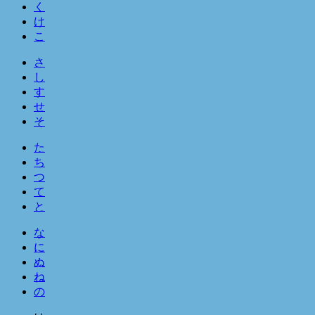
く
け
こ
さ
し
す
せ
そ
た
ち
つ
て
と
な
に
ぬ
ね
の