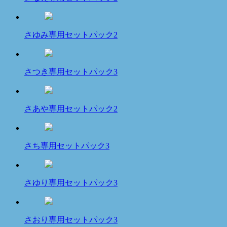
さゆみ専用セットパック2
さつき専用セットパック3
さあや専用セットパック2
さち専用セットパック3
さゆり専用セットパック3
さおり専用セットパック3