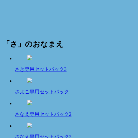
「さ」のおなまえ
さき専用セットパック3
さよこ専用セットパック
さなえ専用セットパック2
さなえ専用セットパック2