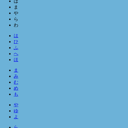
は
ま
や
ら
わ
は
ひ
ふ
へ
ほ
ま
み
む
め
も
や
ゆ
よ
ら