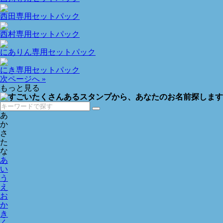
西田専用セットパック
西村専用セットパック
にありん専用セットパック
にき専用セットパック
次ページへ »
もっと見る
あ
か
さ
た
な
あ
い
う
え
お
か
き
く