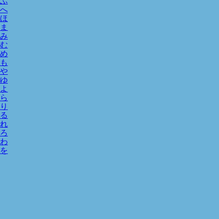
ふ
へ
ほ
ま
み
む
め
も
や
ゆ
よ
ら
り
る
れ
ろ
わ
を