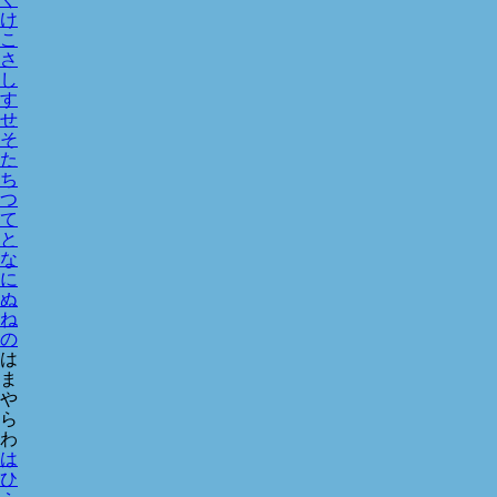
け
こ
さ
し
す
せ
そ
た
ち
つ
て
と
な
に
ぬ
ね
の
は
ま
や
ら
わ
は
ひ