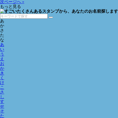
次ページへ »
もっと見る
あ
か
さ
た
な
あ
い
う
え
お
か
き
く
け
こ
さ
し
す
せ
そ
た