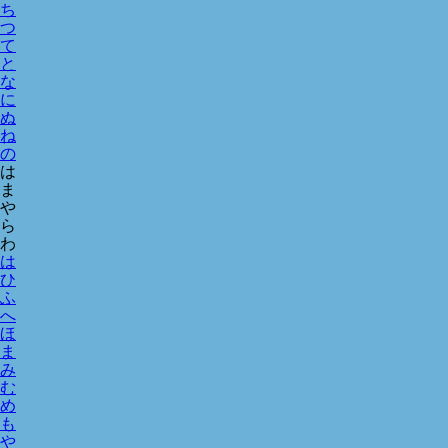
ち
つ
て
と
な
に
ぬ
ね
の
は
ま
や
ら
わ
は
ひ
ふ
へ
ほ
ま
み
む
め
も
や