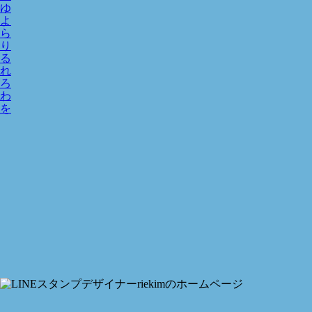
ゆ
よ
ら
り
る
れ
ろ
わ
を