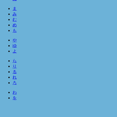
ま
み
む
め
も
や
ゆ
よ
ら
り
る
れ
ろ
わ
を