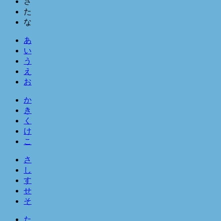
さ
た
な
あ
い
う
え
お
か
き
く
け
こ
さ
し
す
せ
そ
た