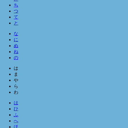
ち
つ
て
と
な
に
ぬ
ね
の
は
ま
や
ら
わ
は
ひ
ふ
へ
ほ