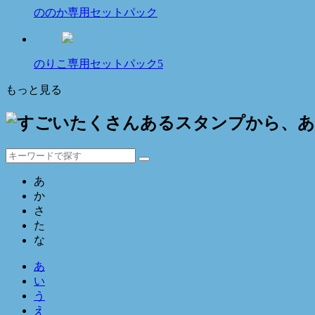
ののか専用セットパック
のりこ専用セットパック5
もっと見る
あ
か
さ
た
な
あ
い
う
え