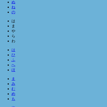
ぬ
ね
の
は
ま
や
ら
わ
は
ひ
ふ
へ
ほ
ま
み
む
め
も