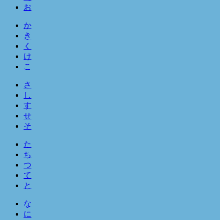
お
か
き
く
け
こ
さ
し
す
せ
そ
た
ち
つ
て
と
な
に