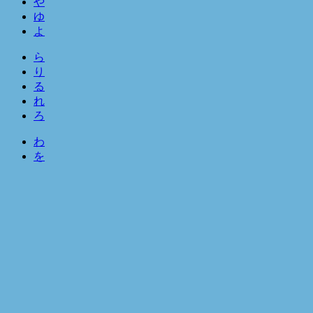
や
ゆ
よ
ら
り
る
れ
ろ
わ
を