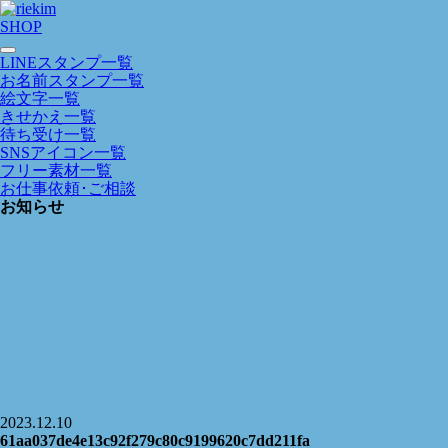
SHOP
LINEスタンプ一覧
お名前スタンプ一覧
絵文字一覧
きせかえ一覧
待ち受け一覧
SNSアイコン一覧
フリー素材一覧
お仕事依頼･ご相談
お知らせ
2023.12.10
61aa037de4e13c92f279c80c9199620c7dd211fa