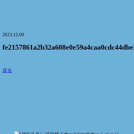
2023.12.09
fe2157861a2b32a608e0e59a4caa0cdc44dbe
戻る