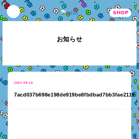
SHOP
お知らせ
2023.09.10
7acd037b698e198de919be8fbdbad7bb3fae2119