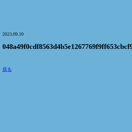
2023.09.10
048a49f0cdf8563d4b5e1267769f9ff653cbcf
戻る