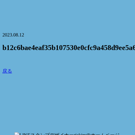
2023.08.12
b12c6bae4eaf35b107530e0cfc9a458d9ee5a
戻る