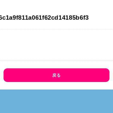
6c1a9f811a061f62cd14185b6f3
戻る