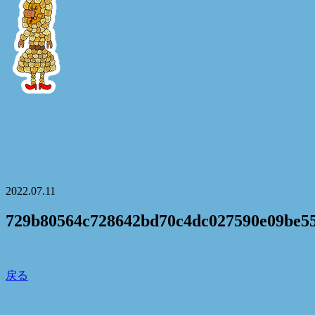
2022.07.11
729b80564c728642bd70c4dc027590e09be5
戻る