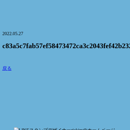
2022.05.27
c83a5c7fab57ef58473472ca3c2043fef42b23
戻る