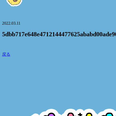
2022.03.11
5dbb717e648e4712144477625ababd00ade9
戻る