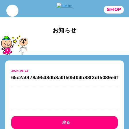
SHOP
お知らせ
2024.06.13
65c2a0f78a9548db8a0f505f04b88f3df5089e6f
戻る