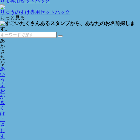
りよ専用セットパック
りゅうのすけ専用セットパック
もっと見る
あ
か
さ
た
な
あ
い
う
え
お
か
き
く
け
こ
さ
し
す