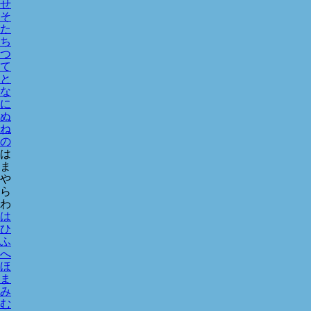
せ
そ
た
ち
つ
て
と
な
に
ぬ
ね
の
は
ま
や
ら
わ
は
ひ
ふ
へ
ほ
ま
み
む