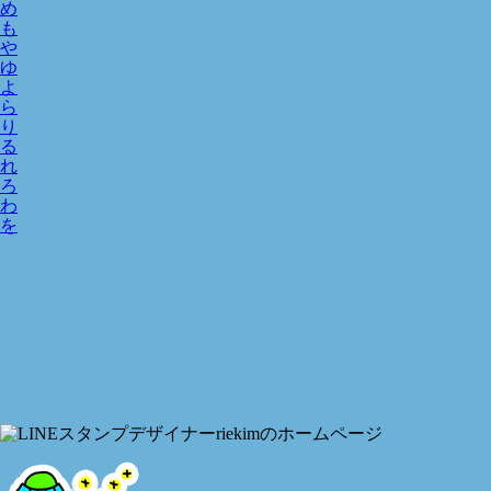
め
も
や
ゆ
よ
ら
り
る
れ
ろ
わ
を