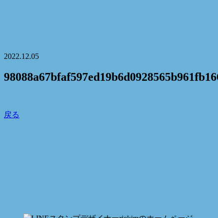
2022.12.05
98088a67bfaf597ed19b6d0928565b961fb16
戻る