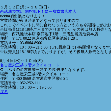
５月１２日(月)～１８日(日)
西武池袋本店 別館地下１階三省堂書店本店
riekim初出展となります！
営業時間が夜９時までとなっておりますので、
これまでイベントに間に合わなっ方という方も今期階にぜひお
※販売員は18-19時ごろまでおりますが、その後は無人販売と
場所：西武池袋本店
別館地下1階 三省堂書店池袋本店
住所：
〒171-0022 東京都豊島区南池袋1-28-1
電話番号：03-6864-8900
営業時間：10：00～21：00（5/18最終日は17時閉場となりま
※販売員は18-19時頃までおりますが、その後無人販売となり
6月４日(水)～１０日(火)
名古屋栄三越６階スタイルコート
久しぶりの名古屋栄三越でのPOPUPとなります。
場所：名古屋栄三越6階スタイルコート
住所：
〒460-8669 名古屋市中区栄3-5-1
電話番号：
052-252-1111
営業時間：10：00～：19：00
戻る