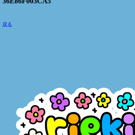
36E86F003CA5
戻る